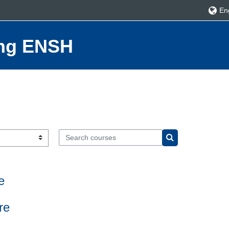
Eng
ning ENSH
Search courses
Search courses
e
re