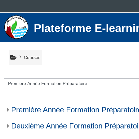
Skip to main content
Plateforme E-lear
Courses
 categories
Première Année Formation Préparatoir
Deuxième Année Formation Préparatoi