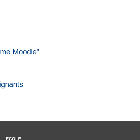
orme Moodle"
gnants
ECOLE