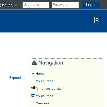
lish ‎(en)‎
Log in
Toggl
Navigation
Home
Expand all
My courses
Annonces du site
My courses
Courses