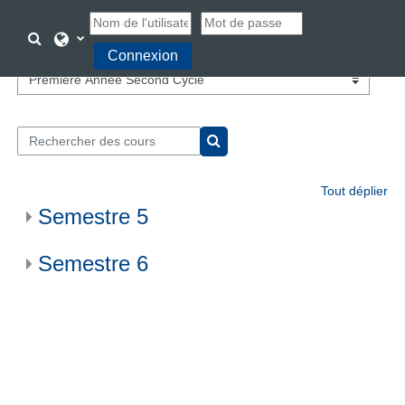
Passer au contenu principal
Activer/désactiver la saisie de recherche
Connexion
Catégories de cours
Rechercher des cours
Rechercher des cours
Tout déplier
Semestre 5
Semestre 6