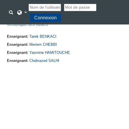
Passer au contenu principal
Activer/désactiver la saisie de recherche
Connexion
Mécanique des fluides
Enseignant:
Tarek BENKACI
Enseignant:
Meriem CHEBBI
Enseignant:
Yasmine HAMITOUCHE
Enseignant:
Chahrazed SALHI