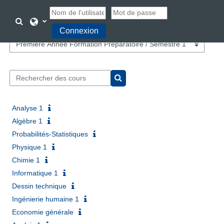
Passer au contenu principal
Activer/désactiver la saisie de recherche
Connexion
Catégories de cours
Rechercher des cours
Rechercher des cours
Analyse 1
Algèbre 1
Probabilités-Statistiques
Physique 1
Chimie 1
Informatique 1
Dessin technique
Ingénierie humaine 1
Economie générale