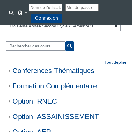
Passer au contenu principal
Activer/désactiver la saisie de recherche
Connexion
Catégories de cours
Rechercher des cours
Rechercher des cours
Tout déplier
Conférences Thématiques
Formation Complémentaire
Option: RNEC
Option: ASSAINISSEMENT
Option: AEP