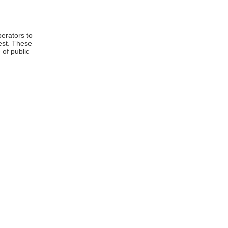
perators to
rest. These
 of public