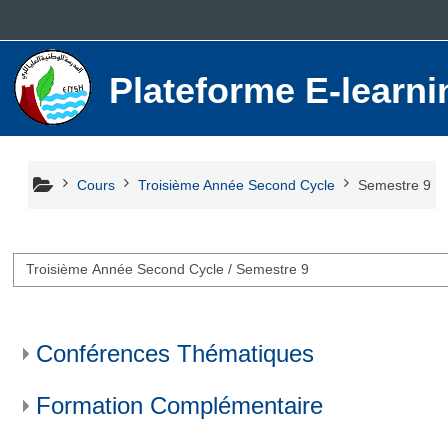
Passer au contenu principal
Plateforme E-lear
Cours
Troisième Année Second Cycle
Semestre 9
ies de cours
Conférences Thématiques
Formation Complémentaire