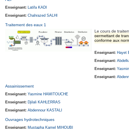
Enseignant:
Latifa KADI
Enseignant:
Chahrazed SALHI
Traitement des eaux 1
Le cours de traite
permettant de tran
conforme aux norm
Enseignant:
Hayet
Enseignant:
Abdel
Enseignant:
Yasmi
Enseignant:
Abden
Assainissement
Enseignant:
Yasmine HAMITOUCHE
Enseignant:
Djilali KAHLERRAS
Enseignant:
Abdennour KASTALI
Ouvrages hydrotechniques
Enseignant:
Mustapha Kamel MIHOUBI