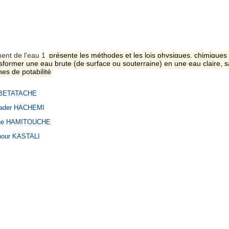
ment de l'eau 1
présente les méthodes et les lois physiques, chimiques 
sformer une eau brute (de surface ou souterraine) en une eau claire, 
es de potabilité
 BETATACHE
kader HACHEMI
ne HAMITOUCHE
nour KASTALI