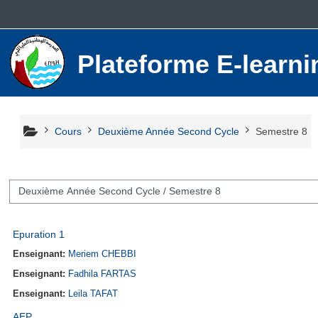
Passer au contenu principal
Plateforme E-lear
Cours
Deuxième Année Second Cycle
Semestre 8
ies de cours
Epuration 1
Enseignant:
Meriem CHEBBI
Enseignant:
Fadhila FARTAS
Enseignant:
Leila TAFAT
AEP