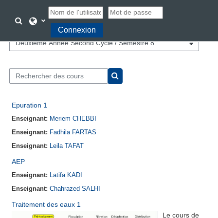
Passer au contenu principal
Activer/désactiver la saisie de recherche
Connexion
Catégories de cours
Rechercher des cours
Rechercher des cours
Epuration 1
Enseignant:
Meriem CHEBBI
Enseignant:
Fadhila FARTAS
Enseignant:
Leila TAFAT
AEP
Enseignant:
Latifa KADI
Enseignant:
Chahrazed SALHI
Traitement des eaux 1
Le cours de