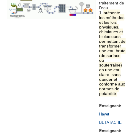
traitement de
l'eau
1
présente
les méthodes
et les lois
physiques,
chimiques et
biologiques
permettant de
transformer
une eau brute
(de surface
ou
souterraine)
en une eau
claire, sans
danger et
conforme aux
normes de
potabilité
Enseignant:
Hayet
BETATACHE
Enseignant: