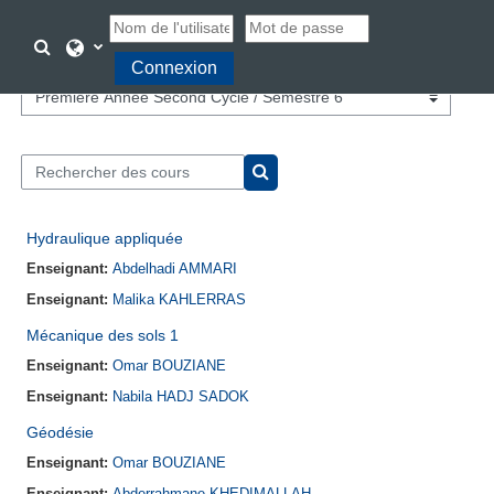
Passer au contenu principal
Activer/désactiver la saisie de recherche
Connexion
Catégories de cours
Rechercher des cours
Rechercher des cours
Hydraulique appliquée
Enseignant:
Abdelhadi AMMARI
Enseignant:
Malika KAHLERRAS
Mécanique des sols 1
Enseignant:
Omar BOUZIANE
Enseignant:
Nabila HADJ SADOK
Géodésie
Enseignant:
Omar BOUZIANE
Enseignant:
Abderrahmane KHEDIMALLAH