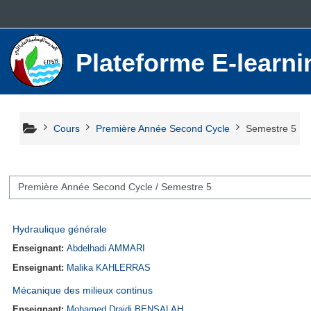
Passer au contenu principal
Plateforme E-lear
Cours
Première Année Second Cycle
Semestre 5
ies de cours
Hydraulique générale
Enseignant:
Abdelhadi AMMARI
Enseignant:
Malika KAHLERRAS
Mécanique des milieux continus
Enseignant:
Mohamed Draidi BENSALAH