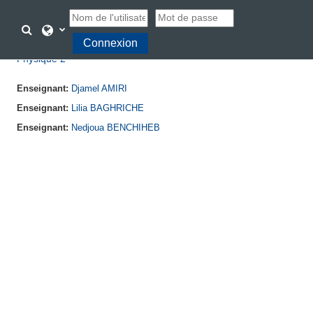
Passer au contenu principal
Activer/désactiver la saisie de recherche
Connexion
Physique 2
Enseignant:
Djamel AMIRI
Enseignant:
Lilia BAGHRICHE
Enseignant:
Nedjoua BENCHIHEB