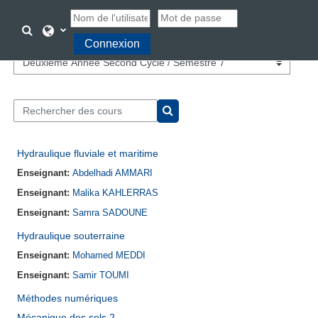
Passer au contenu principal
Activer/désactiver la saisie de recherche
Connexion
Catégories de cours
Rechercher des cours
Rechercher des cours
Hydraulique fluviale et maritime
Enseignant:
Abdelhadi AMMARI
Enseignant:
Malika KAHLERRAS
Enseignant:
Samra SADOUNE
Hydraulique souterraine
Enseignant:
Mohamed MEDDI
Enseignant:
Samir TOUMI
Méthodes numériques
Mécanique des sols 2